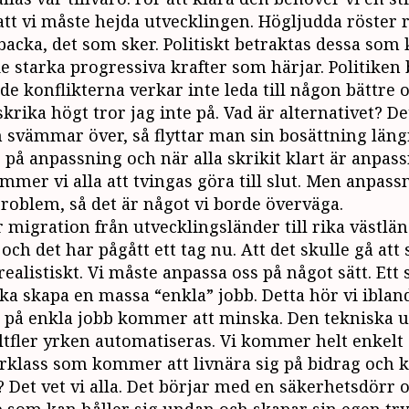
att vi måste hejda utvecklingen. Högljudda röster 
 backa, det som sker. Politiskt betraktas dessa som
 starka progressiva krafter som härjar. Politiken 
de konflikterna verkar inte leda till någon bättre 
skrika högt tror jag inte på. Vad är alternativet? De
 svämmar över, så flyttar man sin bosättning längr
på anpassning och när alla skrikit klart är anpas
ommer vi alla att tvingas göra till slut. Men anpas
oblem, så det är något vi borde överväga.
r migration från utvecklingsländer till rika västlän
och det har pågått ett tag nu. Att det skulle gå att 
realistiskt. Vi måste anpassa oss på något sätt. Ett 
a skapa en massa “enkla” jobb. Detta hör vi ibland 
an på enkla jobb kommer att minska. Den tekniska 
lltfler yrken automatiseras. Vi kommer helt enkelt 
rklass som kommer att livnära sig på bidrag och k
t? Det vet vi alla. Det börjar med en säkerhetsdörr o