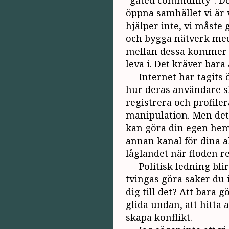
“gated community”. De
öppna samhället vi är 
hjälper inte, vi måste g
och bygga nätverk med
mellan dessa kommer int
leva i. Det kräver bara
Internet har tagits 
hur deras användare sk
registrera och profile
manipulation. Men det 
kan göra din egen hem
annan kanal för dina al
låglandet när floden re
Politisk ledning bl
tvingas göra saker du 
dig till det? Att bara
glida undan, att hitta 
skapa konflikt.