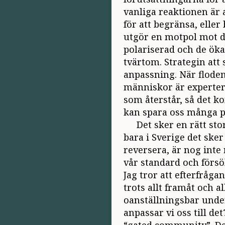
vanliga reaktionen är 
för att begränsa, eller
utgör en motpol mot de
polariserad och de öka
tvärtom. Strategin att 
anpassning. När floden
människor är experter 
som återstår, så det k
kan spara oss många pr
Det sker en rätt sto
bara i Sverige det sker 
reversera, är nog inte 
vår standard och försök
Jag tror att efterfråg
trots allt framåt och a
oanställningsbar unde
anpassar vi oss till de