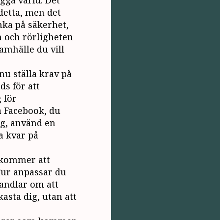
gga värld. Det
detta, men det
änka på säkerhet,
n och rörligheten
samhälle du vill
nu ställa krav på
s för att
 för
å Facebook, du
ig, använd en
ta kvar på
u kommer att
 Hur anpassar du
handlar om att
kasta dig, utan att