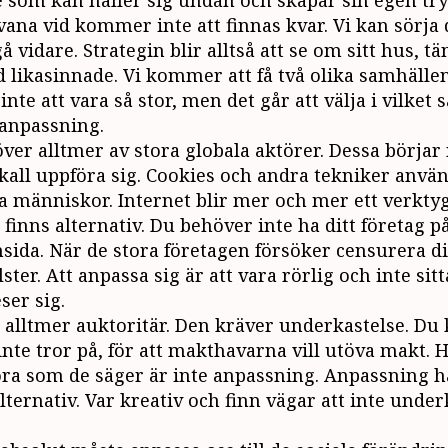
 som kan håller sig undan och skapar sin egen try
vana vid kommer inte att finnas kvar. Vi kan sörja 
å vidare. Strategin blir alltså att se om sitt hus, t
 likasinnade. Vi kommer att få två olika samhälle
e att vara så stor, men det går att välja i vilket 
 anpassning.
över alltmer av stora globala aktörer. Dessa börjar 
all uppföra sig. Cookies och andra tekniker använd
ra människor. Internet blir mer och mer ett verktyg
finns alternativ. Du behöver inte ha ditt företag p
sida. När de stora företagen försöker censurera d
ster. Att anpassa sig är att vara rörlig och inte sit
ser sig.
ir alltmer auktoritär. Den kräver underkastelse. D
inte tror på, för att makthavarna vill utöva makt.
 göra som de säger är inte anpassning. Anpassning 
alternativ. Var kreativ och finn vägar att inte under