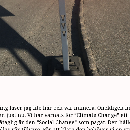
ing läser jag lite här och var numera. Onekligen h
en just nu. Vi har varnats för “Climate Change” ett
påtaglig är den “Social Change” som pågår. Den håll
llas vår tillvaro. För att klara den behöver vi en st