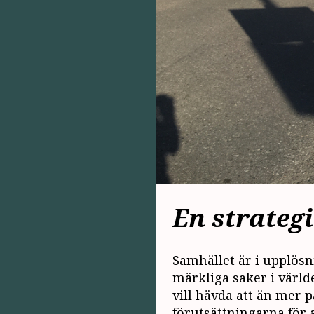
En strategi
Samhället är i upplösn
märkliga saker i värld
vill hävda att än mer 
förutsättningarna för a