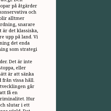
ropar på åtgärder
 konservativa och
blir alltmer
ordning, snarare
t är det klassiska,
e upp på land. Vi
sning det enda
sning som strategi
der. Det är inte
stoppa, eller
sätt är att sänka
från vissa håll.
utvecklingen går
att få en
riminalitet. Hur
ch slutar i ett